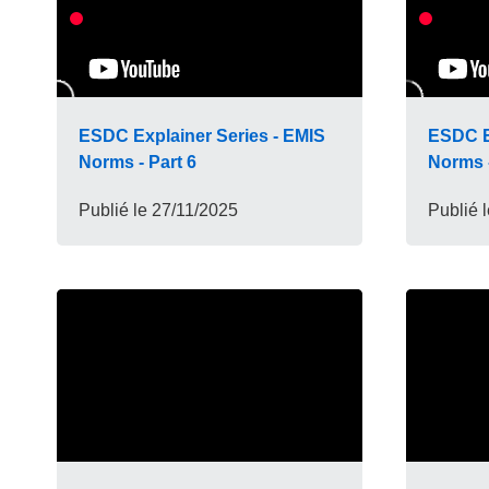
ESDC Explainer Series - EMIS
ESDC E
Norms - Part 6
Norms -
Publié le
27/11/2025
Publié 