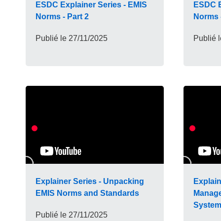
ESDC Explainer Series - EMIS
ESDC E
Norms - Part 2
Norms -
Publié le
27/11/2025
Publié 
Explainer Series - Unpacking
Explain
EMIS Norms and Standards
Manage
System 
Publié le
27/11/2025