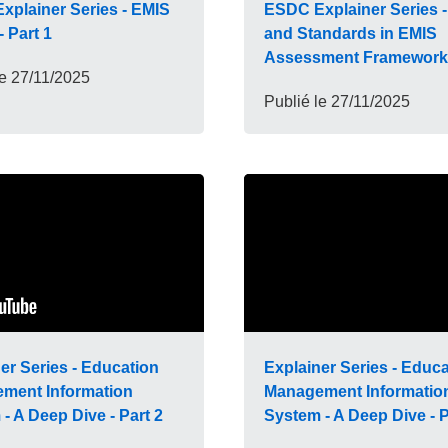
xplainer Series - EMIS
ESDC Explainer Series 
 Part 1
and Standards in EMIS
Assessment Framework
le
27/11/2025
Publié le
27/11/2025
er Series - Education
Explainer Series - Educ
ment Information
Management Informatio
- A Deep Dive - Part 2
System - A Deep Dive - P