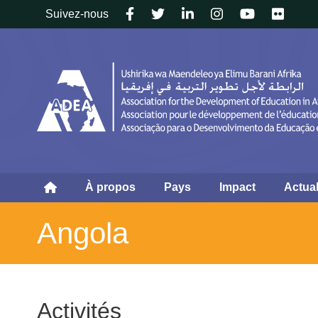
Follow
Suivez-nous
us
À propos
Pays
Impact
Actual
Angola
Activités